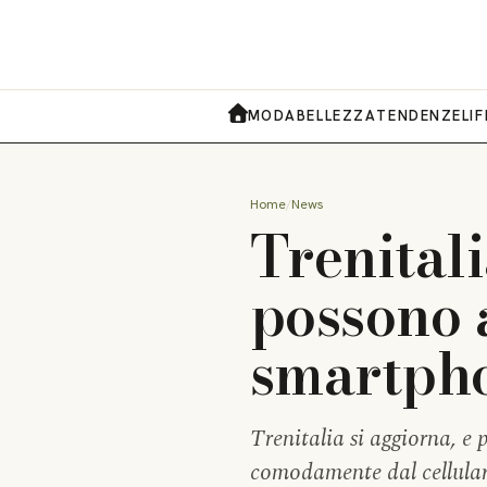
MODA
BELLEZZA
TENDENZE
LI
HOME
Home
News
Trenitalia
possono 
smartph
Trenitalia si aggiorna, e p
comodamente dal cellulare