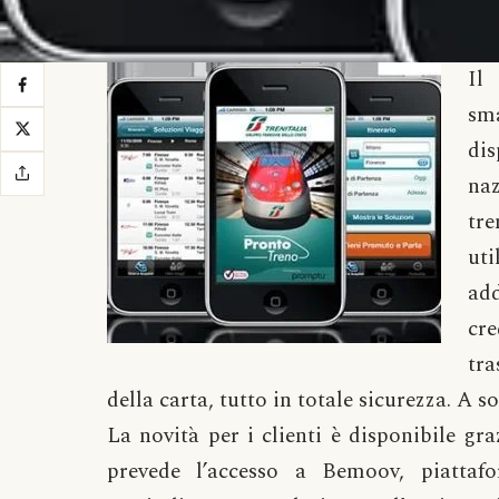
Il
sm
dis
na
tre
uti
add
cr
tr
della carta, tutto in totale sicurezza. A s
La novità per i clienti è disponibile gr
prevede l’accesso a Bemoov, piatta