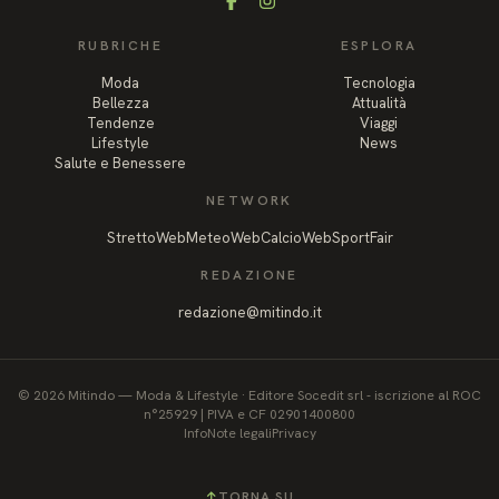
Facebook
Instagram
RUBRICHE
ESPLORA
Moda
Tecnologia
Bellezza
Attualità
Tendenze
Viaggi
Lifestyle
News
Salute e Benessere
NETWORK
StrettoWeb
MeteoWeb
CalcioWeb
SportFair
REDAZIONE
redazione@mitindo.it
©
2026
Mitindo
—
Moda & Lifestyle
·
Editore Socedit srl - iscrizione al ROC
n°25929 | PIVA e CF 02901400800
Info
Note legali
Privacy
↑
TORNA SU