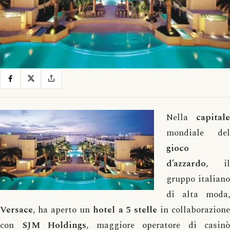
Nella
capitale
mondiale del
gioco
d’azzardo
, il
gruppo italiano
di alta moda,
Versace
, ha aperto un
hotel a 5 stelle
in collaborazion
con
SJM
Holdings
, maggiore operatore di casinò