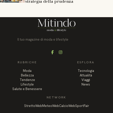
strategia della prudenza
Il tuo magazine di moda e lifestyle
Facebook
Instagram
RUBRICHE
ESPLORA
Moda
Tecnologia
Bellezza
Attualità
Tendenze
Viaggi
Lifestyle
News
Salute e Benessere
NETWORK
StrettoWeb
MeteoWeb
CalcioWeb
SportFair