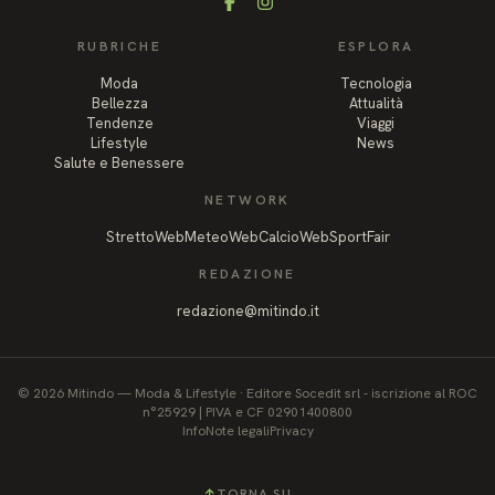
Facebook
Instagram
RUBRICHE
ESPLORA
Moda
Tecnologia
Bellezza
Attualità
Tendenze
Viaggi
Lifestyle
News
Salute e Benessere
NETWORK
StrettoWeb
MeteoWeb
CalcioWeb
SportFair
REDAZIONE
redazione@mitindo.it
©
2026
Mitindo
—
Moda & Lifestyle
·
Editore Socedit srl - iscrizione al ROC
n°25929 | PIVA e CF 02901400800
Info
Note legali
Privacy
↑
TORNA SU