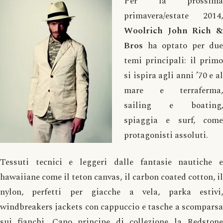
Per la prossima
primavera/estate 2014,
Woolrich John Rich &
Bros
ha optato per due
temi principali: il primo
si ispira agli anni ’70 e al
mare e terraferma,
sailing e boating,
spiaggia e surf, come
protagonisti assoluti.
Tessuti tecnici e leggeri dalle fantasie nautiche e
hawaiiane come il teton canvas, il carbon coated cotton, il
nylon, perfetti per giacche a vela, parka estivi,
windbreakers jackets con cappuccio e tasche a scomparsa
sui fianchi. Capo principe di collezione la Redstone