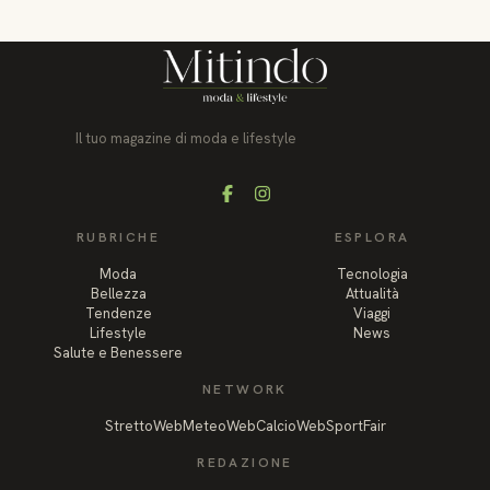
Il tuo magazine di moda e lifestyle
Facebook
Instagram
RUBRICHE
ESPLORA
Moda
Tecnologia
Bellezza
Attualità
Tendenze
Viaggi
Lifestyle
News
Salute e Benessere
NETWORK
StrettoWeb
MeteoWeb
CalcioWeb
SportFair
REDAZIONE