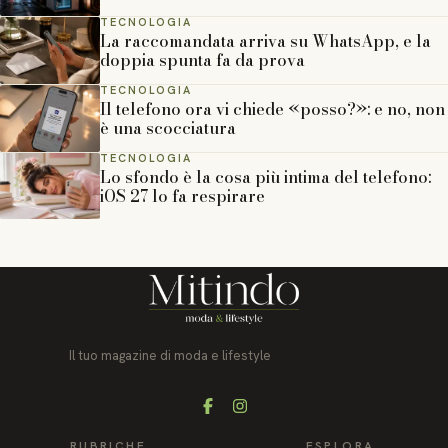
TECNOLOGIA
La raccomandata arriva su WhatsApp, e la
doppia spunta fa da prova
TECNOLOGIA
Il telefono ora vi chiede «posso?»: e no, non
è una scocciatura
TECNOLOGIA
Lo sfondo è la cosa più intima del telefono:
iOS 27 lo fa respirare
Il tuo magazine di moda e lifestyle
Facebook
Instagram
RUBRICHE
ESPLORA