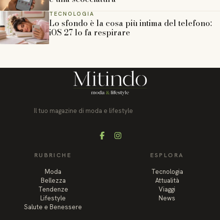
TECNOLOGIA
Lo sfondo è la cosa più intima del telefono:
iOS 27 lo fa respirare
Il tuo magazine di moda e lifestyle
Facebook
Instagram
RUBRICHE
ESPLORA
Moda
Tecnologia
Bellezza
Attualità
Tendenze
Viaggi
Lifestyle
News
Salute e Benessere