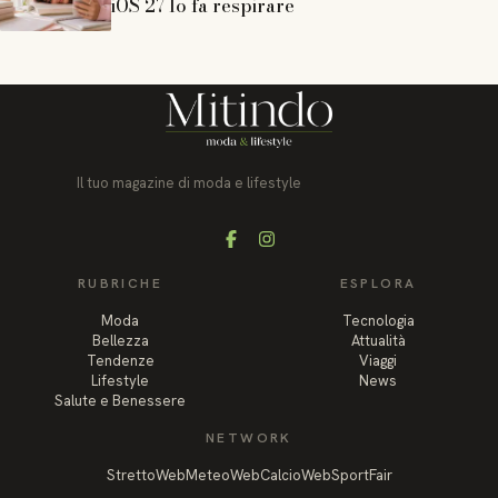
iOS 27 lo fa respirare
Il tuo magazine di moda e lifestyle
Facebook
Instagram
RUBRICHE
ESPLORA
Moda
Tecnologia
Bellezza
Attualità
Tendenze
Viaggi
Lifestyle
News
Salute e Benessere
NETWORK
StrettoWeb
MeteoWeb
CalcioWeb
SportFair