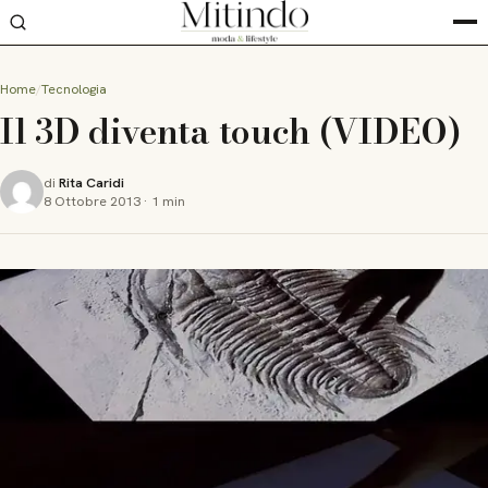
Home
Tecnologia
Il 3D diventa touch (VIDEO)
di
Rita Caridi
8 Ottobre 2013
·
1 min