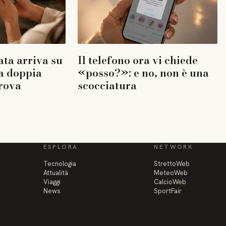
ta arriva su
Il telefono ora vi chiede
a doppia
«posso?»: e no, non è una
rova
scocciatura
ESPLORA
NETWORK
Tecnologia
StrettoWeb
Attualità
MeteoWeb
Viaggi
CalcioWeb
News
SportFair