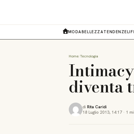
MODA
BELLEZZA
TENDENZE
LI
HOME
Home
Tecnologia
Intimacy 
diventa 
di
Rita Caridi
18 Luglio 2013
,
14:17
·
1 mi