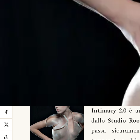
Intimacy 2.0
è u
dallo
Studio Roo
passa sicuramen