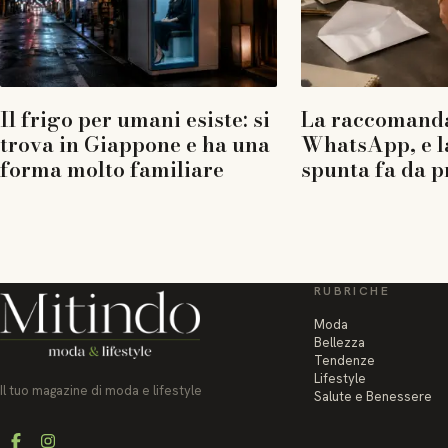
Il frigo per umani esiste: si
La raccomanda
trova in Giappone e ha una
WhatsApp, e l
forma molto familiare
spunta fa da p
RUBRICHE
Moda
Bellezza
Tendenze
Lifestyle
Il tuo magazine di moda e lifestyle
Salute e Benessere