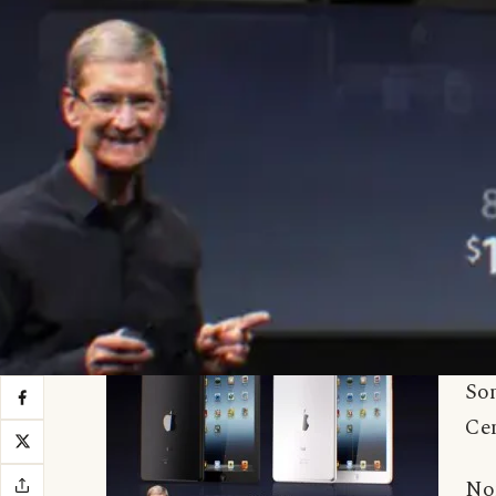
Son
Cen
No