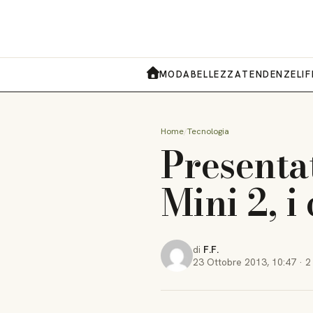
MODA
BELLEZZA
TENDENZE
LI
HOME
Home
Tecnologia
Presentat
Mini 2, i
di
F.F.
23 Ottobre 2013
,
10:47
·
2