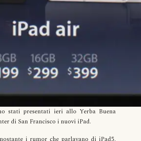
o stati presentati ieri allo Yerba Buena
ter di San Francisco i nuovi iPad.
nostante i rumor che parlavano di iPad5,