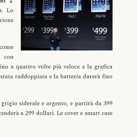
ni 2
.
a. Lo
zione
 come
, con
ino a quattro volte più veloce e la grafica
è stata raddoppiata e la batteria durerà fino
grigio siderale e argento, e partirà da 399
cenderà a 299 dollari. Le cover e smart case