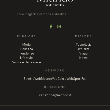
Il tuo magazine di moda e lifestyle
Facebook
Instagram
RUBRICHE
ESPLORA
Moda
Tecnologia
Bellezza
Attualità
Tendenze
Viaggi
Lifestyle
News
Salute e Benessere
NETWORK
StrettoWeb
MeteoWeb
CalcioWeb
SportFair
REDAZIONE
redazione@mitindo.it