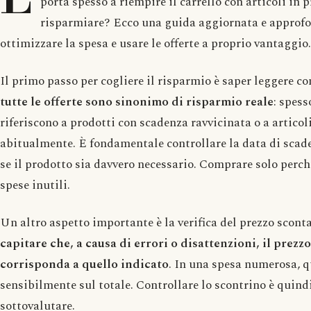
porta spesso a riempire il carrello con articoli in 
risparmiare? Ecco una guida aggiornata e approfon
ottimizzare la spesa e usare le offerte a proprio vantaggio.
Il primo passo per cogliere il risparmio è saper leggere c
tutte le offerte sono sinonimo di risparmio reale
: spess
riferiscono a prodotti con scadenza ravvicinata o a articol
abitualmente. È fondamentale controllare la data di scade
se il prodotto sia davvero necessario. Comprare solo perc
spese inutili.
Un altro aspetto importante è la verifica del prezzo sco
capitare che, a causa di errori o disattenzioni, il prezz
corrisponda a quello indicato
. In una spesa numerosa, q
sensibilmente sul totale. Controllare lo scontrino è quind
sottovalutare.