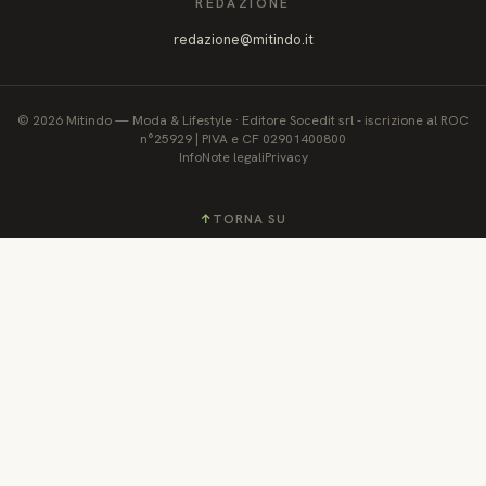
REDAZIONE
redazione@mitindo.it
©
2026
Mitindo
—
Moda & Lifestyle
·
Editore Socedit srl - iscrizione al ROC
n°25929 | PIVA e CF 02901400800
Info
Note legali
Privacy
↑
TORNA SU