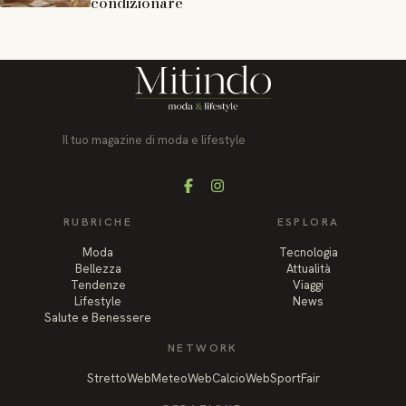
condizionare
Il tuo magazine di moda e lifestyle
Facebook
Instagram
RUBRICHE
ESPLORA
Moda
Tecnologia
Bellezza
Attualità
Tendenze
Viaggi
Lifestyle
News
Salute e Benessere
NETWORK
StrettoWeb
MeteoWeb
CalcioWeb
SportFair