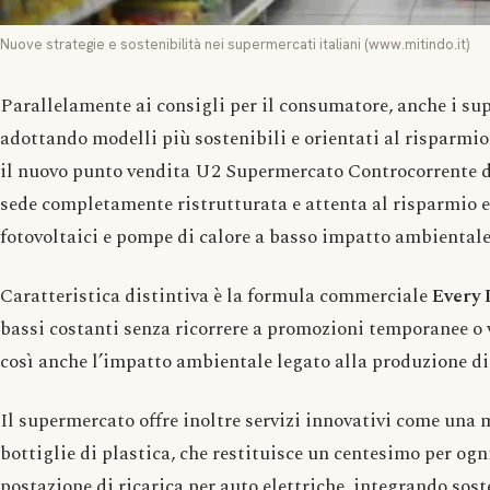
Nuove strategie e sostenibilità nei supermercati italiani (www.mitindo.it)
Parallelamente ai consigli per il consumatore, anche i su
adottando modelli più sostenibili e orientati al risparmi
il nuovo punto vendita U2 Supermercato Controcorrente d
sede completamente ristrutturata e attenta al risparmio 
fotovoltaici e pompe di calore a basso impatto ambientale
Caratteristica distintiva è la formula commerciale
Every 
bassi costanti senza ricorrere a promozioni temporanee o 
così anche l’impatto ambientale legato alla produzione di
Il supermercato offre inoltre servizi innovativi come una m
bottiglie di plastica, che restituisce un centesimo per ogn
postazione di ricarica per auto elettriche, integrando sosten